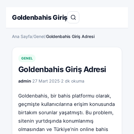
Goldenbahis Giriş
Ana Sayfa
/
Genel
/
Goldenbahis Giriş Adresi
GENEL
Goldenbahis Giriş Adresi
admin
·
27 Mart 2025
·
2 dk okuma
Goldenbahis, bir bahis platformu olarak,
geçmişte kullanıcılarına erişim konusunda
birtakım sorunlar yaşatmıştı. Bu problem,
sitenin yurtdışında konumlanmış
olmasından ve Türkiye’nin online bahis