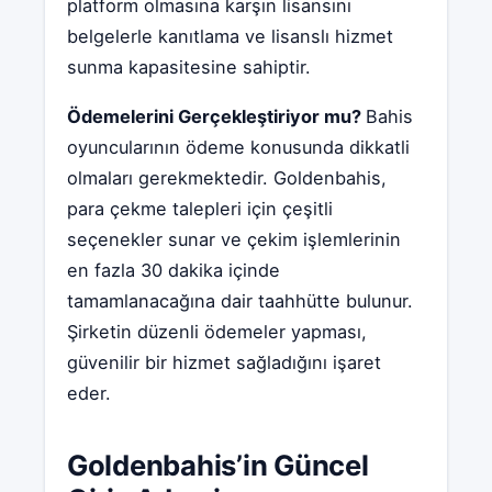
platform olmasına karşın lisansını
belgelerle kanıtlama ve lisanslı hizmet
sunma kapasitesine sahiptir.
Ödemelerini Gerçekleştiriyor mu?
Bahis
oyuncularının ödeme konusunda dikkatli
olmaları gerekmektedir. Goldenbahis,
para çekme talepleri için çeşitli
seçenekler sunar ve çekim işlemlerinin
en fazla 30 dakika içinde
tamamlanacağına dair taahhütte bulunur.
Şirketin düzenli ödemeler yapması,
güvenilir bir hizmet sağladığını işaret
eder.
Goldenbahis’in Güncel