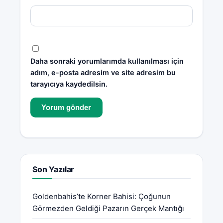
Daha sonraki yorumlarımda kullanılması için
adım, e-posta adresim ve site adresim bu
tarayıcıya kaydedilsin.
Son Yazılar
Goldenbahis’te Korner Bahisi: Çoğunun
Görmezden Geldiği Pazarın Gerçek Mantığı