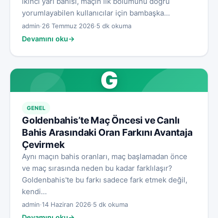
ikinci yarı bahisi, maçın ilk bölümünü doğru
yorumlayabilen kullanıcılar için bambaşka…
admin
·
26 Temmuz 2026
·
5 dk okuma
Devamını oku
→
G
GENEL
Goldenbahis’te Maç Öncesi ve Canlı
Bahis Arasındaki Oran Farkını Avantaja
Çevirmek
Aynı maçın bahis oranları, maç başlamadan önce
ve maç sırasında neden bu kadar farklılaşır?
Goldenbahis'te bu farkı sadece fark etmek değil,
kendi…
admin
·
14 Haziran 2026
·
5 dk okuma
Devamını oku
→