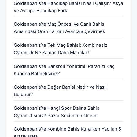
Goldenbahis’te Handikap Bahisi Nasıl Çalışır? Asya
ve Avrupa Handikap Farkı
Goldenbahis’te Maç Öncesi ve Canlı Bahis
Arasındaki Oran Farkını Avantaja Çevirmek
Goldenbahis’te Tek Maç Bahisi: Kombinesiz
Oynamak Ne Zaman Daha Mantıklı?
Goldenbahis’te Bankroll Yönetimi: Paranızı Kaç
Kupona Bölmelisiniz?
Goldenbahis’te Değer Bahisi Nedir ve Nasıl
Bulunur?
Goldenbahis’te Hangi Spor Dalına Bahis
Oynamalısınız? Pazar Seçiminin Önemi
Goldenbahis’te Kombine Bahis Kurarken Yapılan 5
Klasik Hata