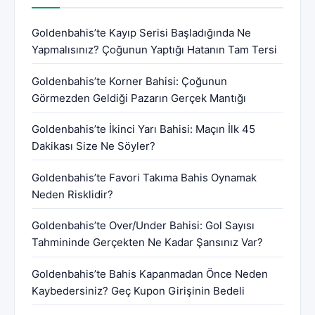
Goldenbahis’te Kayıp Serisi Başladığında Ne
Yapmalısınız? Çoğunun Yaptığı Hatanın Tam Tersi
Goldenbahis’te Korner Bahisi: Çoğunun
Görmezden Geldiği Pazarın Gerçek Mantığı
Goldenbahis’te İkinci Yarı Bahisi: Maçın İlk 45
Dakikası Size Ne Söyler?
Goldenbahis’te Favori Takıma Bahis Oynamak
Neden Risklidir?
Goldenbahis’te Over/Under Bahisi: Gol Sayısı
Tahmininde Gerçekten Ne Kadar Şansınız Var?
Goldenbahis’te Bahis Kapanmadan Önce Neden
Kaybedersiniz? Geç Kupon Girişinin Bedeli