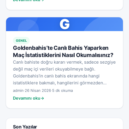
G
GENEL
Goldenbahis’te Canlı Bahis Yaparken
Maç İstatistiklerini Nasıl Okumalısınız?
Canlı bahiste doğru kararı vermek, sadece sezgiye
değil maç içi verileri okuyabilmeye bağlı.
Goldenbahis'in canlı bahis ekranında hangi
istatistiklere bakmalı, hangilerini görmezden…
admin
·
26 Nisan 2026
·
5 dk okuma
Devamını oku
→
Son Yazılar